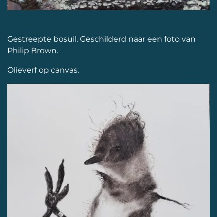
Gestreepte bosuil. Geschilderd naar een foto van
Philip Brown.
Olieverf op canvas.